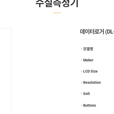
수질측정기
데이터로거 (DL-
ㆍ모델명
ㆍMaker
ㆍLCD Size
ㆍResolution
ㆍSolt
ㆍButtons